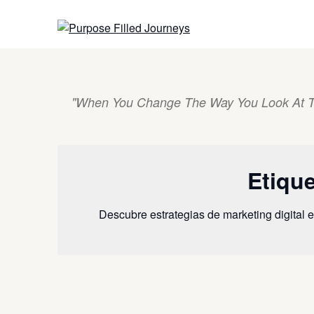
Skip
to
content
"When You Change The Way You Look At T
Etiqu
Descubre estrategias de marketing digital 