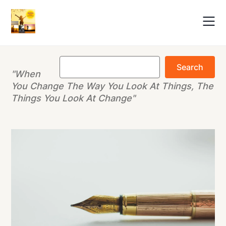
Skip
to
content
Buscar
Search
"When
You Change The Way You Look At Things, The
Things You Look At Change"