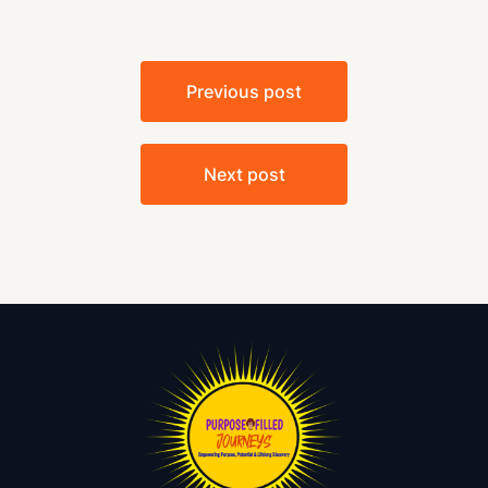
Navegación
Previous post
de
entradas
Next post